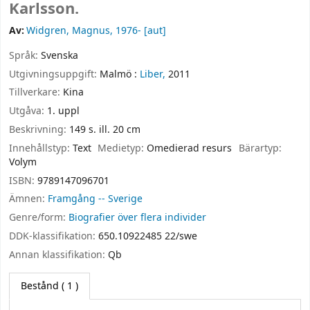
Karlsson.
Av:
Widgren, Magnus
, 1976-
[aut]
Språk:
Svenska
Utgivningsuppgift:
Malmö :
Liber,
2011
Tillverkare:
Kina
Utgåva:
1. uppl
Beskrivning:
149 s. ill. 20 cm
Innehållstyp:
Text
Medietyp:
Omedierad resurs
Bärartyp:
Volym
ISBN:
9789147096701
Ämnen:
Framgång -- Sverige
Genre/form:
Biografier över flera individer
DDK-klassifikation:
650.10922485 22/swe
Annan klassifikation:
Qb
Bestånd
( 1 )