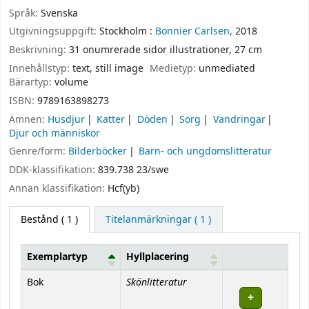
Språk:
Svenska
Utgivningsuppgift:
Stockholm :
Bonnier Carlsen,
2018
Beskrivning:
31 onumrerade sidor illustrationer, 27 cm
Innehållstyp:
text, still image
Medietyp:
unmediated
Bärartyp:
volume
ISBN:
9789163898273
Ämnen:
Husdjur
Katter
Döden
Sorg
Vandringar
Djur och människor
Genre/form:
Bilderböcker
Barn- och ungdomslitteratur
DDK-klassifikation:
839.738 23/swe
Annan klassifikation:
Hcf(yb)
Bestånd
( 1 )
Titelanmärkningar ( 1 )
Exemplartyp
Hyllplacering
Bestånd
Skönlitteratur
Bok