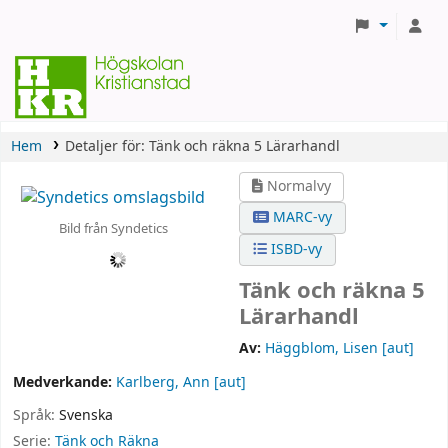
Hem
Detaljer för:
Tänk och räkna 5 Lärarhandl
Normalvy
MARC-vy
Bild från Syndetics
ISBD-vy
Tänk och räkna 5
Lärarhandl
Av:
Häggblom, Lisen
[aut]
Medverkande:
Karlberg, Ann
[aut]
Språk:
Svenska
Serie:
Tänk och Räkna