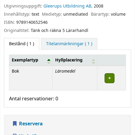
Utgivningsuppgift:
Gleerups Utbildning AB,
2008
Innehållstyp:
text
Medietyp:
unmediated
Bärartyp:
volume
ISBN:
9789140652546
Originaltitel:
Tänk och räkna 5 Lärarhandl
Bestånd
( 1 )
Titelanmärkningar ( 1 )
Exemplartyp
Hyllplacering
Bestånd
Läromedel
Bok
Antal reservationer: 0
Reservera