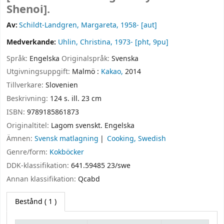
Shenoi].
Av:
Schildt-Landgren, Margareta
, 1958-
[aut]
Medverkande:
Uhlin, Christina
, 1973-
[pht, 9pu]
Språk:
Engelska
Originalspråk:
Svenska
Utgivningsuppgift:
Malmö :
Kakao,
2014
Tillverkare:
Slovenien
Beskrivning:
124 s. ill. 23 cm
ISBN:
9789185861873
Originaltitel:
Lagom svenskt. Engelska
Ämnen:
Svensk matlagning
Cooking, Swedish
Genre/form:
Kokböcker
DDK-klassifikation:
641.59485 23/swe
Annan klassifikation:
Qcabd
Bestånd
( 1 )