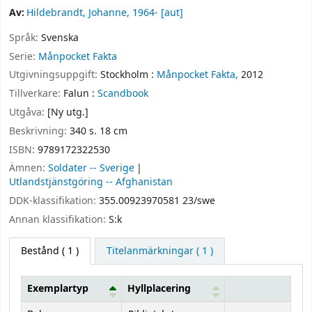
Av:
Hildebrandt, Johanne
, 1964-
[aut]
Språk:
Svenska
Serie:
Månpocket Fakta
Utgivningsuppgift:
Stockholm :
Månpocket Fakta,
2012
Tillverkare:
Falun :
Scandbook
Utgåva:
[Ny utg.]
Beskrivning:
340 s. 18 cm
ISBN:
9789172322530
Ämnen:
Soldater -- Sverige
Utlandstjänstgöring -- Afghanistan
DDK-klassifikation:
355.00923970581 23/swe
Annan klassifikation:
S:k
Bestånd
( 1 )
Titelanmärkningar ( 1 )
Exemplartyp
Hyllplacering
Bestånd