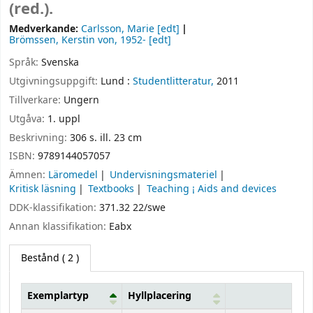
(red.).
Medverkande:
Carlsson, Marie
[edt]
Brömssen, Kerstin von
, 1952-
[edt]
Språk:
Svenska
Utgivningsuppgift:
Lund :
Studentlitteratur,
2011
Tillverkare:
Ungern
Utgåva:
1. uppl
Beskrivning:
306 s. ill. 23 cm
ISBN:
9789144057057
Ämnen:
Läromedel
Undervisningsmateriel
Kritisk läsning
Textbooks
Teaching ¡ Aids and devices
DDK-klassifikation:
371.32 22/swe
Annan klassifikation:
Eabx
Bestånd
( 2 )
Exemplartyp
Hyllplacering