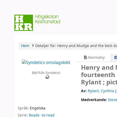
Hem
Detaljer för:
Henry and Mudge and the best day 
Normalvy
Henry and M
Bild från Syndetics
fourteenth 
Rylant ; pi
Av:
Rylant, Cynthia
[
Medverkande:
Stev
Språk:
Engelska
Serie:
Ready -to-read