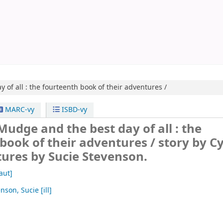
of all :
the fourteenth book of their adventures /
MARC-vy
ISBD-vy
udge and the best day of all : the
book of their adventures /
story by C
ctures by Sucie Stevenson.
aut]
enson, Sucie
[ill]