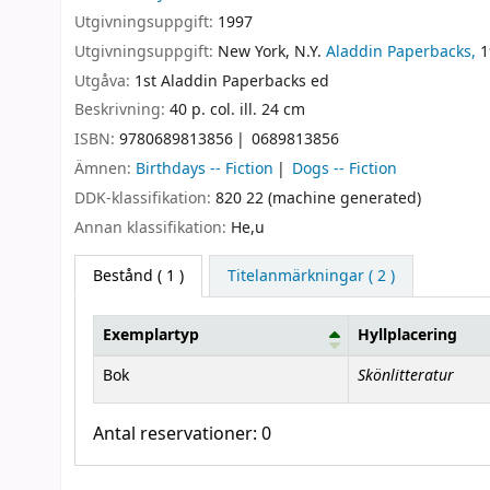
Utgivningsuppgift:
1997
Utgivningsuppgift:
New York, N.Y.
Aladdin Paperbacks,
1
Utgåva:
1st Aladdin Paperbacks ed
Beskrivning:
40 p. col. ill. 24 cm
ISBN:
9780689813856
0689813856
Ämnen:
Birthdays -- Fiction
Dogs -- Fiction
DDK-klassifikation:
820 22 (machine generated)
Annan klassifikation:
He,u
Bestånd
( 1 )
Titelanmärkningar ( 2 )
Exemplartyp
Hyllplacering
Bestånd
Skönlitteratur
Bok
Antal reservationer: 0