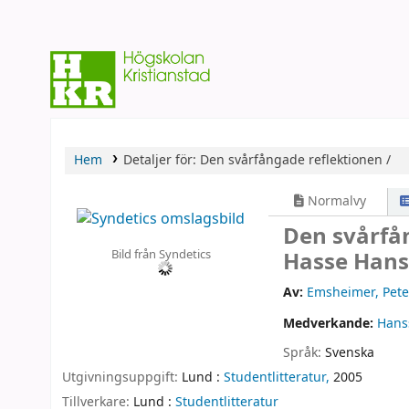
Hem
Detaljer för:
Den svårfångade reflektionen /
Normalvy
Den svårfå
Bild från Syndetics
Hasse Hans
Av:
Emsheimer, Pete
Medverkande:
Hans
Språk:
Svenska
Utgivningsuppgift:
Lund :
Studentlitteratur,
2005
Tillverkare:
Lund :
Studentlitteratur