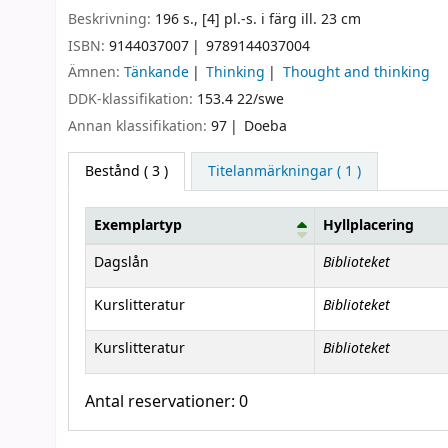
Beskrivning:
196 s., [4] pl.-s. i färg ill. 23 cm
ISBN:
9144037007
9789144037004
Ämnen:
Tänkande
Thinking
Thought and thinking
DDK-klassifikation:
153.4 22/swe
Annan klassifikation:
97
Doeba
Bestånd
( 3 )
Titelanmärkningar ( 1 )
Exemplartyp
Hyllplacering
Bestånd
Biblioteket
Dagslån
Biblioteket
Kurslitteratur
Biblioteket
Kurslitteratur
Antal reservationer: 0