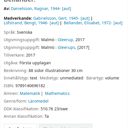
Av:
Danielsson, Ragnar
, 1944-
[aut]
Medverkande:
Gabrielsson, Gert
, 1945-
[aut]
Löfstrand, Bengt
, 1946-
[aut]
Bellander, Elisabet
, 1972-
[aut]
Språk:
Svenska
Utgivningsuppgift:
Malmö :
Gleerup,
2017
Utgivningsuppgift:
Malmö :
Gleerups,
[2017]
Tillverkare:
2017
Utgåva:
Första upplagan
Beskrivning:
88 sidor illustrationer 30 cm
Innehållstyp:
text
Medietyp:
unmediated
Bärartyp:
volume
ISBN:
9789140696182
Ämnen:
Matematik
Mathematics
Genre/form:
Läromedel
DDK-klassifikation:
510.76 23/swe
Annan klassifikation:
Ta