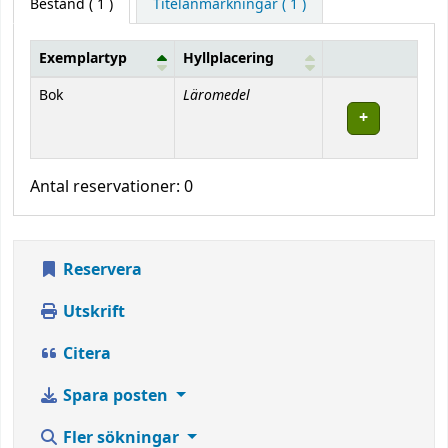
Bestånd
( 1 )
Titelanmärkningar ( 1 )
Exemplartyp
Hyllplacering
Bestånd
Läromedel
Bok
Antal reservationer: 0
Reservera
Utskrift
Citera
Spara posten
Fler sökningar