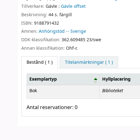
Tillverkare:
Gävle :
Gävle offset
Beskrivning:
44 s. färgill
ISBN:
9188791432
Ämnen:
Anhörigstöd -- Sverige
DDK-klassifikation:
362.609485 23/swe
Annan klassifikation:
Ohf-c
Bestånd
( 1 )
Titelanmärkningar ( 1 )
Exemplartyp
Hyllplacering
Bestånd
Biblioteket
Bok
Antal reservationer: 0