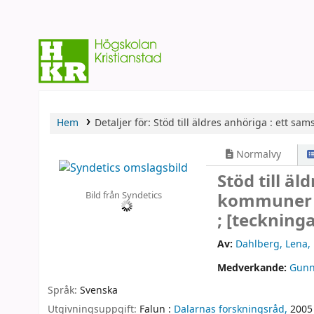
Hem
Detaljer för:
Stöd till äldres anhöriga :
ett sams
Normalvy
Stöd till ä
Bild från Syndetics
kommuner oc
; [teckning
Av:
Dahlberg, Lena
,
Medverkande:
Gunn
Språk:
Svenska
Utgivningsuppgift:
Falun :
Dalarnas forskningsråd,
2005