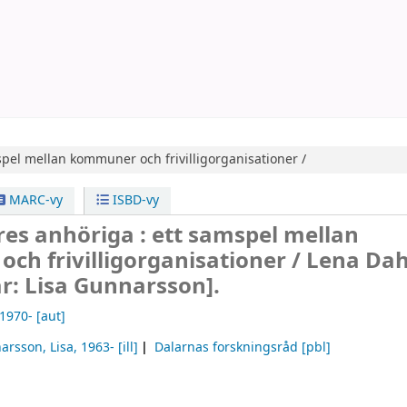
pel mellan kommuner och frivilligorganisationer /
MARC-vy
ISBD-vy
ldres anhöriga : ett samspel mellan
h frivilligorganisationer /
Lena Dah
ar: Lisa Gunnarsson].
 1970-
[aut]
arsson, Lisa
, 1963-
[ill]
Dalarnas forskningsråd
[pbl]