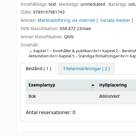
Innehållstyp:
text
Medietyp:
unmediated
Bärartyp:
vol
ISBN:
9789197981743
Ämnen:
Marknadsföring via internet
Sociala medier
DDK-klassifikation:
658.872 23/swe
Annan klassifikation:
Qblb
Innehåll:
Kapitel 1 – Innehållet & publiken<br/> Kapitel 2 – Berätte
Aktiviteten<br/> Kapitel 5 – Ständiga förbättringar<br/> Kap
Bestånd
( 1 )
Titelanmärkningar ( 2 )
Exemplartyp
Hyllplacering
Bestånd
Biblioteket
Bok
Antal reservationer: 0