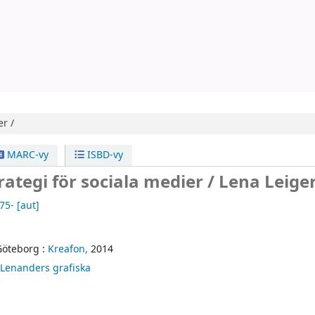
er /
MARC-vy
ISBD-vy
rategi för sociala medier /
Lena Leiger
975-
[aut]
Göteborg :
Kreafon,
2014
Lenanders grafiska