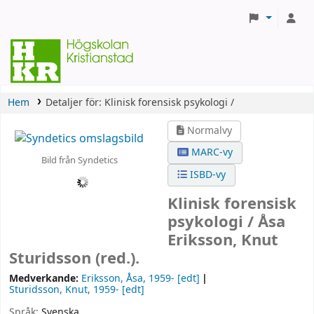
Hem
Detaljer för:
Klinisk forensisk psykologi /
Normalvy
MARC-vy
Bild från Syndetics
ISBD-vy
Klinisk forensisk
psykologi /
Åsa
Eriksson, Knut
Sturidsson (red.).
Medverkande:
Eriksson, Åsa
, 1959-
[edt]
Sturidsson, Knut
, 1959-
[edt]
Språk:
Svenska