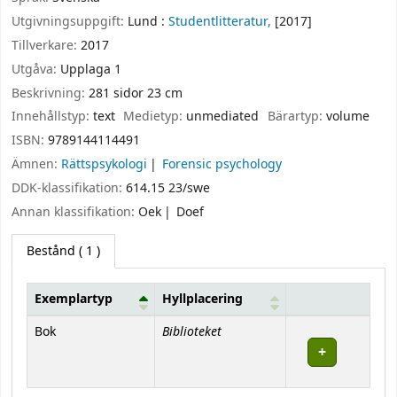
Utgivningsuppgift:
Lund :
Studentlitteratur,
[2017]
Tillverkare:
2017
Utgåva:
Upplaga 1
Beskrivning:
281 sidor 23 cm
Innehållstyp:
text
Medietyp:
unmediated
Bärartyp:
volume
ISBN:
9789144114491
Ämnen:
Rättspsykologi
Forensic psychology
DDK-klassifikation:
614.15 23/swe
Annan klassifikation:
Oek
Doef
Bestånd
( 1 )
Exemplartyp
Hyllplacering
Bestånd
Biblioteket
Bok