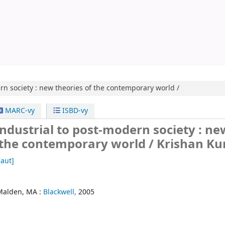
n society :
new theories of the contemporary world /
MARC-vy
ISBD-vy
ndustrial to post-modern society : ne
 the contemporary world /
Krishan Ku
aut]
Malden, MA :
Blackwell,
2005