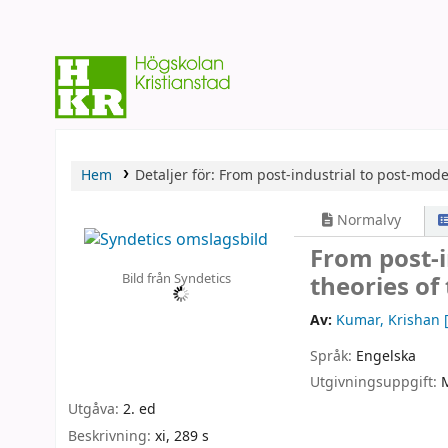
Hem
Detaljer för:
From post-industrial to post-moder
Normalvy
From post-i
Bild från Syndetics
theories of
Av:
Kumar, Krishan
[
Språk:
Engelska
Utgivningsuppgift:
Utgåva:
2. ed
Beskrivning:
xi, 289 s