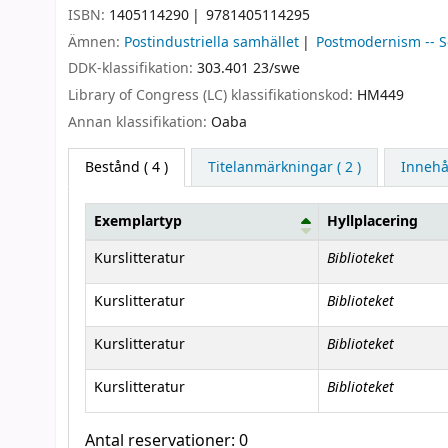
ISBN:
1405114290
9781405114295
Ämnen:
Postindustriella samhället
Postmodernism -- S
DDK-klassifikation:
303.401 23/swe
Library of Congress (LC) klassifikationskod:
HM449
Annan klassifikation:
Oaba
Bestånd
( 4 )
Titelanmärkningar ( 2 )
Innehå
Exemplartyp
Hyllplacering
Bestånd
Biblioteket
Kurslitteratur
Biblioteket
Kurslitteratur
Biblioteket
Kurslitteratur
Biblioteket
Kurslitteratur
Antal reservationer: 0