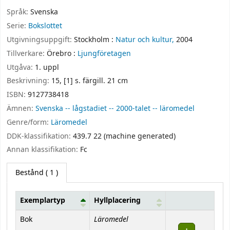
Språk:
Svenska
Serie:
Bokslottet
Utgivningsuppgift:
Stockholm :
Natur och kultur,
2004
Tillverkare:
Örebro :
Ljungföretagen
Utgåva:
1. uppl
Beskrivning:
15, [1] s. färgill. 21 cm
ISBN:
9127738418
Ämnen:
Svenska -- lågstadiet -- 2000-talet -- läromedel
Genre/form:
Läromedel
DDK-klassifikation:
439.7 22 (machine generated)
Annan klassifikation:
Fc
Bestånd
( 1 )
Exemplartyp
Hyllplacering
Bestånd
Läromedel
Bok