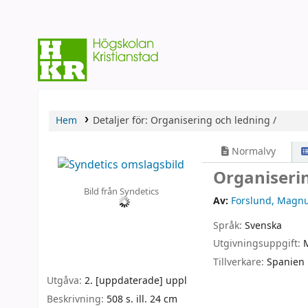
Hem
Detaljer för:
Organisering och ledning /
Normalvy
Organiserin
Bild från Syndetics
Av:
Forslund, Magn
Språk:
Svenska
Utgivningsuppgift:
Tillverkare:
Spanien
Utgåva:
2. [uppdaterade] uppl
Beskrivning:
508 s. ill. 24 cm