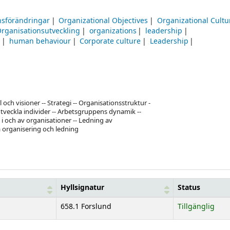
nsförändringar
Organizational Objectives
Organizational Cultu
rganisationsutveckling
organizations
leadership
e
human behaviour
Corporate culture
Leadership
och visioner -- Strategi -- Organisationsstruktur -
tveckla individer -- Arbetsgruppens dynamik --
 i och av organisationer -- Ledning av
a organisering och ledning
Hyllsignatur
Status
658.1 Forslund
Tillgänglig