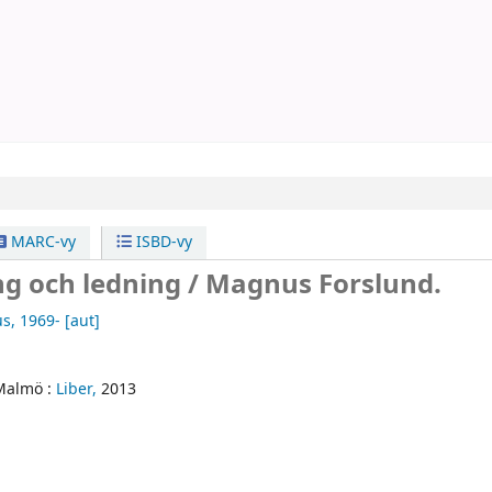
MARC-vy
ISBD-vy
g och ledning /
Magnus Forslund.
us
, 1969-
[aut]
Malmö :
Liber,
2013