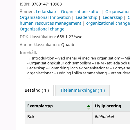
ISBN:
9789147110988
Ämnen:
Ledarskap
Organisationskultur
Organisatio
Organizational Innovation
Leadership
Ledarskap
O
human resources management
organizational chang
Organizational change
DDK-klassifikation:
658.1 23/swe
Annan klassifikation:
Qbaab
Innehåll:
Introduktion -- Vad menar vi med "en organisation" -- Mål 
- Organisationskultur och symbolism -- HRM - att leda och u
Ledarskap -- Förändring i och av organisationer -- Förnyelse
organisationer -- Ledning i olika sammanhang -- Att studer
Bestånd
( 1 )
Titelanmärkningar ( 1 )
Exemplartyp
Hyllplacering
Bestånd
Biblioteket
Bok