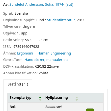
Av:
Sundelöf Andersson, Sofia
, 1974-
[aut]
Språk:
Svenska
Utgivningsuppgift:
Lund :
Studentlitteratur,
2011
Tillverkare:
Ungern
Utgåva:
1. uppl
Beskrivning:
56 s. ill. 23 cm
ISBN:
9789144047928
Ämnen:
Ergonomi
Human Engineering
Genre/form:
Handböcker, manualer etc.
DDK-klassifikation:
620.82 22/swe
Annan klassifikation:
Vnbfa
Bestånd
( 1 )
Exemplartyp
Hyllplacering
Bestånd
Biblioteket
Bok