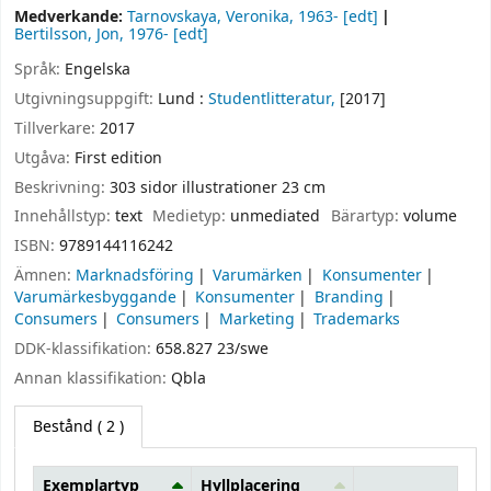
Medverkande:
Tarnovskaya, Veronika
, 1963-
[edt]
Bertilsson, Jon
, 1976-
[edt]
Språk:
Engelska
Utgivningsuppgift:
Lund :
Studentlitteratur,
[2017]
Tillverkare:
2017
Utgåva:
First edition
Beskrivning:
303 sidor illustrationer 23 cm
Innehållstyp:
text
Medietyp:
unmediated
Bärartyp:
volume
ISBN:
9789144116242
Ämnen:
Marknadsföring
Varumärken
Konsumenter
Varumärkesbyggande
Konsumenter
Branding
Consumers
Consumers
Marketing
Trademarks
DDK-klassifikation:
658.827 23/swe
Annan klassifikation:
Qbla
Bestånd
( 2 )
Exemplartyp
Hyllplacering