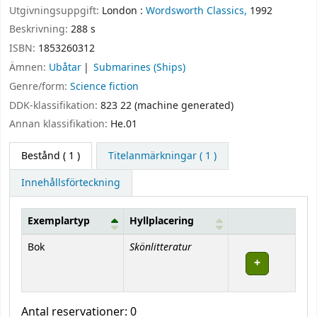
Utgivningsuppgift:
London :
Wordsworth Classics,
1992
Beskrivning:
288 s
ISBN:
1853260312
Ämnen:
Ubåtar
Submarines (Ships)
Genre/form:
Science fiction
DDK-klassifikation:
823 22 (machine generated)
Annan klassifikation:
He.01
Bestånd
( 1 )
Titelanmärkningar ( 1 )
Innehållsförteckning
Exemplartyp
Hyllplacering
Bestånd
Skönlitteratur
Bok
Antal reservationer: 0