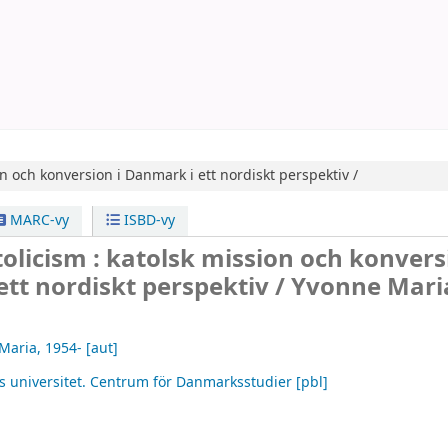
n och konversion i Danmark i ett nordiskt perspektiv /
MARC-vy
ISBD-vy
olicism : katolsk mission och konvers
tt nordiskt perspektiv /
Yvonne Mari
Maria
, 1954-
[aut]
s universitet. Centrum för Danmarksstudier
[pbl]