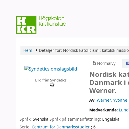
Hem
Detaljer för:
Nordisk katolicism :
katolsk missio
Normalvy
Nordisk kat
Bild från Syndetics
Danmark i e
Werner.
Av:
Werner, Yvonne 
Medverkande:
Lund
Språk:
Svenska
Språk på sammanfattning:
Engelska
Serie:
Centrum för Danmarksstudier
; 6