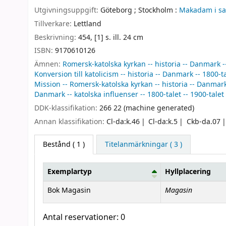
Utgivningsuppgift:
Göteborg ;
Stockholm :
Makadam i sa
Tillverkare:
Lettland
Beskrivning:
454, [1] s. ill. 24 cm
ISBN:
9170610126
Ämnen:
Romersk-katolska kyrkan -- historia -- Danmark --
Konversion till katolicism -- historia -- Danmark -- 1800-ta
Mission -- Romersk-katolska kyrkan -- historia -- Danmark 
Danmark -- katolska influenser -- 1800-talet -- 1900-talet
DDK-klassifikation:
266 22 (machine generated)
Annan klassifikation:
Cl-da:k.46
Cl-da:k.5
Ckb-da.07
Bestånd
( 1 )
Titelanmärkningar ( 3 )
Exemplartyp
Hyllplacering
Bestånd
Magasin
Bok Magasin
Antal reservationer: 0