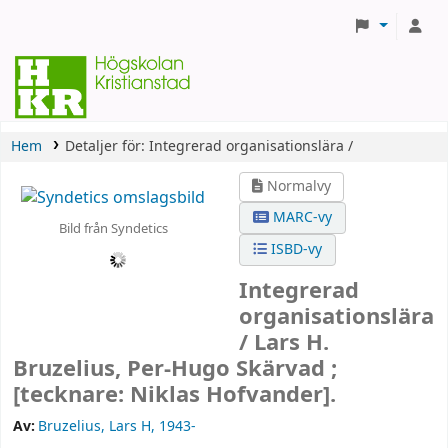
Hem
Detaljer för:
Integrerad organisationslära /
Normalvy
MARC-vy
Bild från Syndetics
ISBD-vy
Integrerad
organisationslära
/
Lars H.
Bruzelius, Per-Hugo Skärvad ;
[tecknare: Niklas Hofvander].
Av:
Bruzelius, Lars H
, 1943-