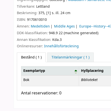
Tillverkare:
Lettland
Beskrivning:
375, [1] s. ill. 24 cm
ISBN:
9170610010
Ämnen:
Medeltiden
Middle Ages
Europe--History--4
DDK-klassifikation:
948.9 22 (machine generated)
Annan klassifikation:
Kda.3
Onlineresurser:
Innehållsförteckning
Bestånd
( 1 )
Titelanmärkningar ( 1 )
Exemplartyp
Hyllplacering
Bestånd
Biblioteket
Bok
Antal reservationer: 0