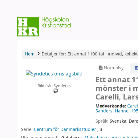
Hem
Detaljer för:
Ett annat 1100-tal :
individ, kolle
Normalvy
Ett annat 11
Bild från Syndetics
mönster i 
Carelli, L
Medverkande:
Carel
Sanders, Hanne
, 19
Språk:
Svenska
,
Dan
Serie:
Centrum för Danmarksstudier
; 3
Utgivningsuppgift:
Göteborg :
Makadam i samarbete med