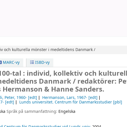
ktiv och kulturella mönster i medeltidens Danmark /
MARC-vy
ISBD-vy
00-tal : individ, kollektiv och kulturel
medeltidens Danmark /
redaktörer: Pe
ars Hermanson & Hanne Sanders.
li, Peter
, 1960-
[edt]
Hermanson, Lars
, 1967-
[edt]
57-
[edt]
Lunds universitet. Centrum för Danmarksstudier
[pbl]
ska
Språk på sammanfattning:
Engelska
 Centrum för Danmarksstudier vid Lunds univ.
2004