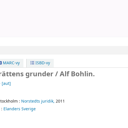
MARC-vy
ISBD-vy
ättens grunder /
Alf Bohlin.
-
[aut]
Stockholm :
Norstedts juridik,
2011
 :
Elanders Sverige