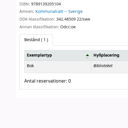
ISBN:
9789139205104
Ämnen:
Kommunalrätt -- Sverige
DDK-klassifikation:
342.48509 22/swe
Annan klassifikation:
Odcc:oe
Bestånd
( 1 )
Exemplartyp
Hyllplacering
Bestånd
Biblioteket
Bok
Antal reservationer: 0