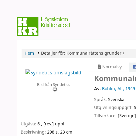
Hem
Detaljer för:
Kommunalrättens grunder /
Normalvy
Kommunalr
Bild från Syndetics
Av:
Bohlin, Alf
, 1949
Språk:
Svenska
Utgivningsuppgift:
Tillverkare:
[Sverige]
Utgåva:
6., [rev.] uppl
Beskrivning:
298 s. 23 cm