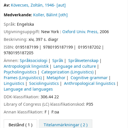
Av:
Kövecses, Zoltán
, 1946-
[aut]
Medverkande:
Koller, Bálint
[oth]
Språk:
Engelska
Utgivningsuppgift:
New York :
Oxford Univ. Press,
2006
Beskrivning:
xiv, 397 s. diagr
ISBN:
0195187199
9780195187199
0195187202
9780195187205
Ämnen:
Språksociologi
Språk
Språkvetenskap
Antropologisk lingvistik
Language and culture
Psycholinguistics
Categorization (Linguistics)
Frames (Linguistics)
Metaphor
Cognitive grammar
Linguistics
Sociolinguistics
Anthropological linguistics
Language and languages
DDK-klassifikation:
306.44 22
Library of Congress (LC) klassifikationskod:
P35
Annan klassifikation:
F
F:oa
Bestånd
( 1 )
Titelanmärkningar ( 2 )