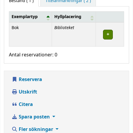
Bestånd
( 1 )
Titelanmärkningar ( 2 )
Exemplartyp
Hyllplacering
Bestånd
Biblioteket
Bok
Antal reservationer: 0
Reservera
Utskrift
Citera
Spara posten
Fler sökningar