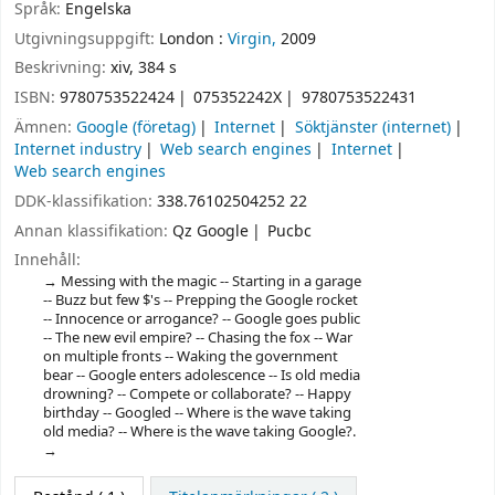
Språk:
Engelska
Utgivningsuppgift:
London :
Virgin,
2009
Beskrivning:
xiv, 384 s
ISBN:
9780753522424
075352242X
9780753522431
Ämnen:
Google (företag)
Internet
Söktjänster (internet)
Internet industry
Web search engines
Internet
Web search engines
DDK-klassifikation:
338.76102504252 22
Annan klassifikation:
Qz Google
Pucbc
Innehåll:
Messing with the magic -- Starting in a garage
-- Buzz but few $'s -- Prepping the Google rocket
-- Innocence or arrogance? -- Google goes public
-- The new evil empire? -- Chasing the fox -- War
on multiple fronts -- Waking the government
bear -- Google enters adolescence -- Is old media
drowning? -- Compete or collaborate? -- Happy
birthday -- Googled -- Where is the wave taking
old media? -- Where is the wave taking Google?.