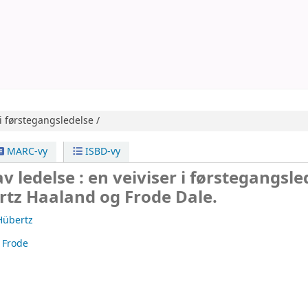
 i førstegangsledelse /
MARC-vy
ISBD-vy
v ledelse : en veiviser i førstegangsle
rtz Haaland og Frode Dale.
Hübertz
 Frode