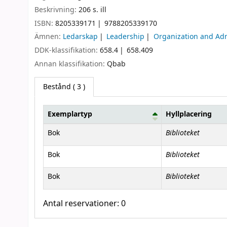
Beskrivning:
206 s. ill
ISBN:
8205339171
9788205339170
Ämnen:
Ledarskap
Leadership
Organization and Adm
DDK-klassifikation:
658.4
658.409
Annan klassifikation:
Qbab
Bestånd
( 3 )
Exemplartyp
Hyllplacering
Bestånd
Biblioteket
Bok
Biblioteket
Bok
Biblioteket
Bok
Antal reservationer: 0