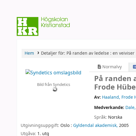
Hem
Detaljer för:
På randen av ledelse :
en veiviser
Normalvy
På randen a
Bild från Syndetics
Frode Hübe
Av:
Haaland, Frode 
Medverkande:
Dale,
Språk:
Norska
Utgivningsuppgift:
Oslo :
Gyldendal akademisk,
2005
Utgåva:
1. utg