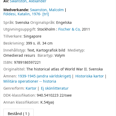
Av:
Swanston, Alexander
Medverkande:
Swanston, Malcolm
Földesi, Katalin
, 1976-
[trl]
Språk:
Svenska
Originalspråk:
Engelska
Utgivningsuppgift:
Stockholm :
Fischer & Co,
2011
Tillverkare:
Singapore
Beskrivning:
399 s. ill. 34 cm
Innehållstyp:
Text, Kartografisk bild
Medietyp:
Omedierad resurs
Bärartyp:
Volym
ISBN:
9789186597221
Originaltitel:
The historical atlas of World War II. Svenska
Ämnen:
1939-1945 (andra världskriget)
Historiska kartor
Militära operationer -- historia
Genre/form:
Kartor
Ej skönlitteratur
DDK-klassifikation:
940.5410223 22/swe
Annan klassifikation:
K.54(ya)
Bestånd
( 1 )